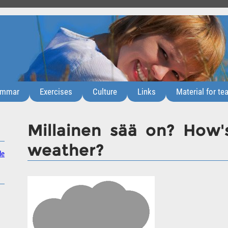
ammar
Exercises
Culture
Links
Material for te
Millainen sää on? How'
weather?
de