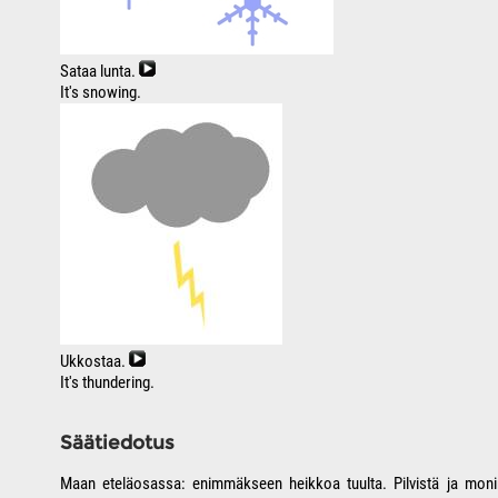
Sataa lunta.
It's snowing.
Ukkostaa.
It's thundering.
Säätiedotus
Maan eteläosassa: enimmäkseen heikkoa tuulta. Pilvistä ja monin 