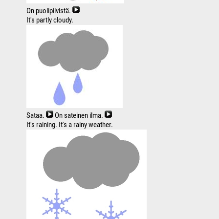
On puolipilvistä.
It's partly cloudy.
Sataa.
On sateinen ilma.
It's raining. It's a rainy weather.