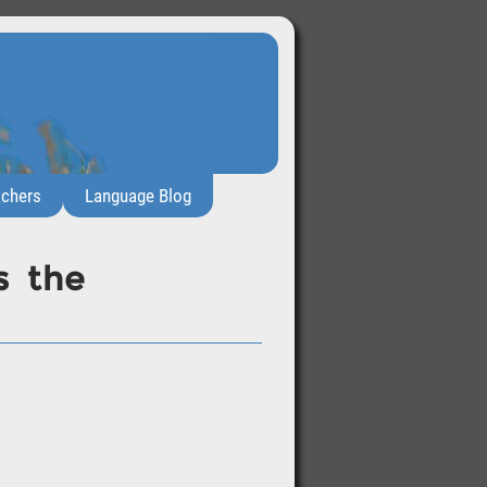
achers
Language Blog
s the